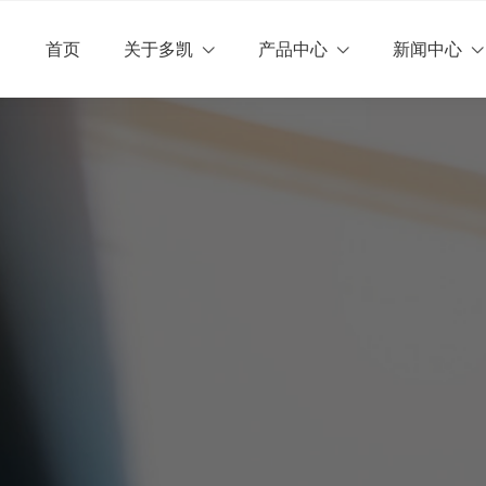
lose menu
首页
关于多凯
产品中心
新闻中心
u (关于多凯)
u (产品中心)
u (新闻中心)
荣誉资质
运动部件
企业公告
客户关系
柴油机配件
u (联系我们)