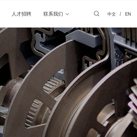
人才招聘
联系我们
中文
EN