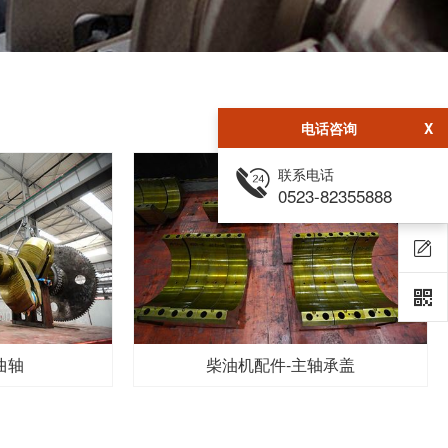
电话咨询
X
联系电话
0523-82355888
曲轴
柴油机配件-主轴承盖